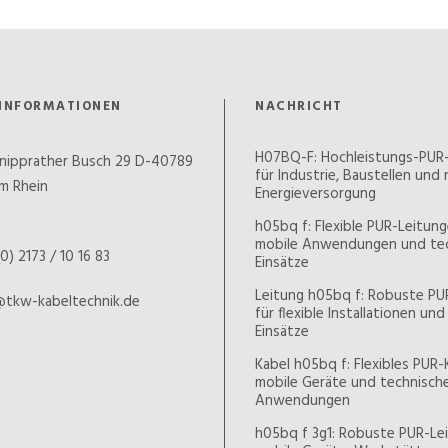
INFORMATIONEN
NACHRICHT
H07BQ-F: Hochleistungs-PUR
nipprather Busch 29 D-40789
für Industrie, Baustellen und
m Rhein
Energieversorgung
h05bq f: Flexible PUR-Leitung
mobile Anwendungen und te
0) 2173 / 10 16 83
Einsätze
Leitung h05bq f: Robuste PU
@tkw-kabeltechnik.de
für flexible Installationen un
Einsätze
Kabel h05bq f: Flexibles PUR-
mobile Geräte und technisch
Anwendungen
h05bq f 3g1: Robuste PUR-Lei