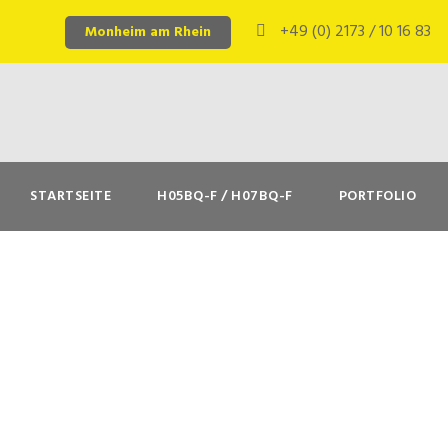
+49 (0) 2173 / 10 16 83
Monheim am Rhein
STARTSEITE
H05BQ-F / H07BQ-F
PORTFOLIO
H05BQ-F blau – fl
übersichtliche Ins
NOVEMBER 27, 2025