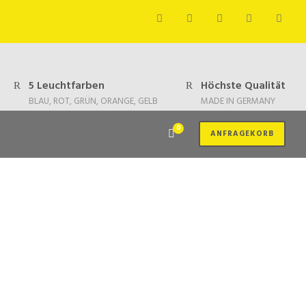
5 Leuchtfarben
Höchste Qualität
BLAU, ROT, GRÜN, ORANGE, GELB
MADE IN GERMANY
0
ANFRAGEKORB
für sichere und