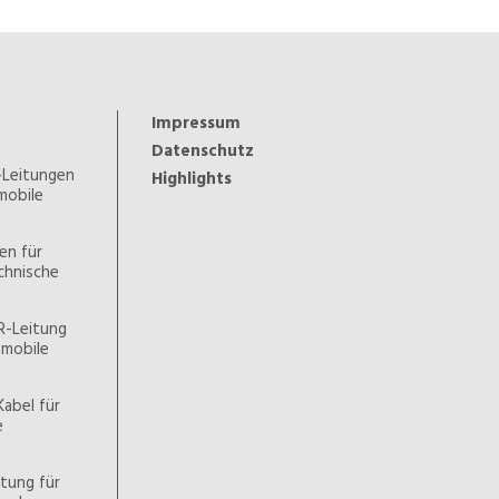
Impressum
Datenschutz
-Leitungen
Highlights
 mobile
en für
chnische
R-Leitung
d mobile
Kabel für
e
tung für