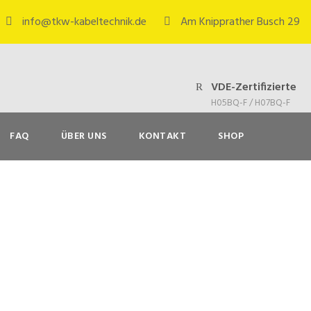
info@tkw-kabeltechnik.de
Am Knipprather Busch 29
VDE-Zertifizierte
H05BQ-F / H07BQ-F
FAQ
ÜBER UNS
KONTAKT
SHOP
exible PUR-Leitung 
tallationen