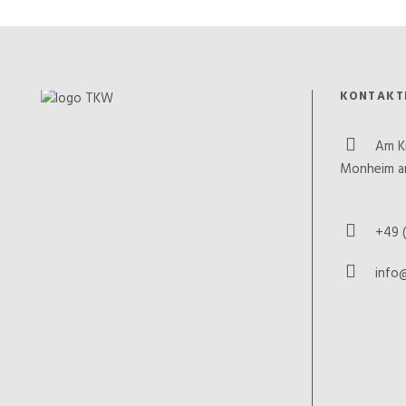
KONTAKT
Am K
Monheim a
+49 (
info