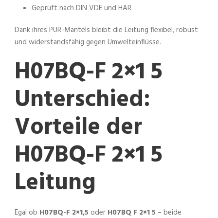
Geprüft nach DIN VDE und HAR
Dank ihres PUR-Mantels bleibt die Leitung flexibel, robust
und widerstandsfähig gegen Umwelteinflüsse.
H07BQ-F 2×1 5
Unterschied:
Vorteile der
H07BQ-F 2×1 5
Leitung
Egal ob
H07BQ-F 2×1,5
oder
H07BQ F 2×1 5
– beide