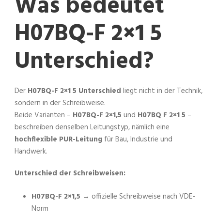
Was bedeutet
H07BQ-F 2×1 5
Unterschied?
Der
H07BQ-F 2×1 5 Unterschied
liegt nicht in der Technik,
sondern in der Schreibweise.
Beide Varianten –
H07BQ-F 2×1,5
und
H07BQ F 2×1 5
–
beschreiben denselben Leitungstyp, nämlich eine
hochflexible PUR-Leitung
für Bau, Industrie und
Handwerk.
Unterschied der Schreibweisen:
H07BQ-F 2×1,5
→ offizielle Schreibweise nach VDE-
Norm