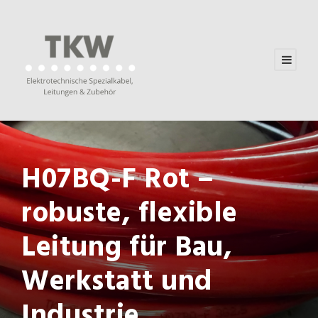
H07BQ-F Rot –
robuste, flexible
Leitung für Bau,
Werkstatt und
Industrie