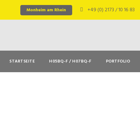
+49 (0) 2173 / 10 16 83
Monheim am Rhein
STARTSEITE
H05BQ-F / H07BQ-F
PORTFOLIO
Tag
2x1mm2