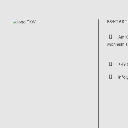
KONTAKT
Am K
Monheim a
+49 (
info