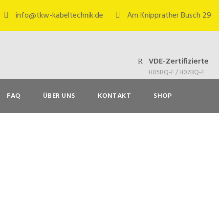
info@tkw-kabeltechnik.de
Am Knipprather Busch 29
VDE-Zertifizierte
H05BQ-F / H07BQ-F
FAQ
ÜBER UNS
KONTAKT
SHOP