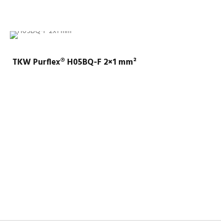
TKW Purflex® H05BQ-F 2×1 mm²