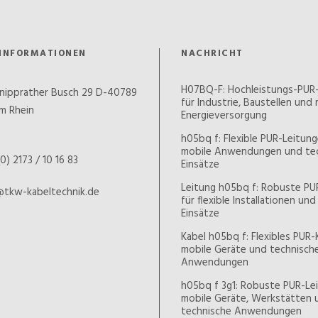
INFORMATIONEN
NACHRICHT
H07BQ-F: Hochleistungs-PUR
nipprather Busch 29 D-40789
für Industrie, Baustellen und
m Rhein
Energieversorgung
h05bq f: Flexible PUR-Leitung
mobile Anwendungen und te
0) 2173 / 10 16 83
Einsätze
Leitung h05bq f: Robuste PU
@tkw-kabeltechnik.de
für flexible Installationen un
Einsätze
Kabel h05bq f: Flexibles PUR-
mobile Geräte und technisch
Anwendungen
h05bq f 3g1: Robuste PUR-Lei
mobile Geräte, Werkstätten 
technische Anwendungen