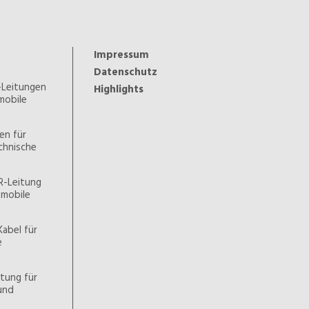
Impressum
Datenschutz
-Leitungen
Highlights
 mobile
en für
chnische
R-Leitung
d mobile
Kabel für
e
tung für
und