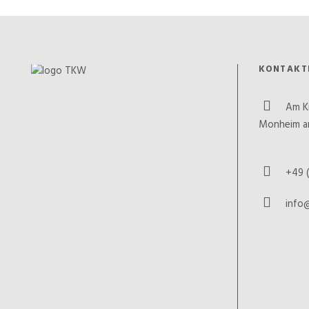
KONTAKT
Am K
Monheim a
+49 (
info