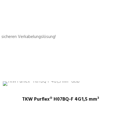
d sicheren Verkabelungslösung!
TKW Purflex® H07BQ-F 4G1,5 mm²