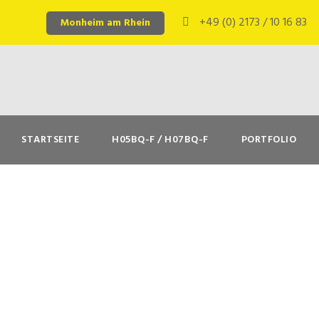
+49 (0) 2173 / 10 16 83
Monheim am Rhein
STARTSEITE
H05BQ-F / H07BQ-F
PORTFOLIO