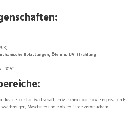
7
B
genschaften:
Q
-
F
5
G
PUR)
2
echanische Belastungen, Öle und UV-Strahlung
,
5
s +80°C
m
ereiche:
m
²
M
uindustrie, der Landwirtschaft, im Maschinenbau sowie in privaten Ha
e
ktrowerkzeugen, Maschinen und mobilen Stromverbrauchern.
n
g
e