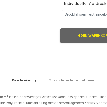
Individueller Aufdruck
T
IN DEN WARENKO
K
W
P
u
r
f
l
e
Beschreibung
Zusätzliche Informationen
x
®
H
 mm²
ist ein hochwertiges Anschlusskabel, das speziell für den Eins
0
ine Polyurethan-Ummantelung bietet hervorragenden Schutz vor me