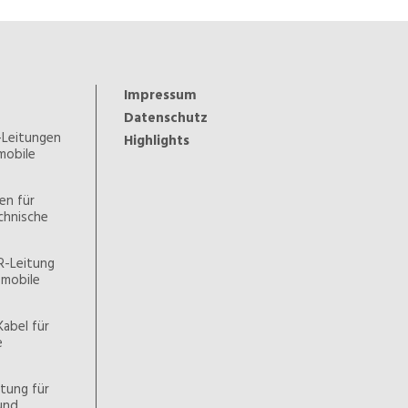
Impressum
Datenschutz
-Leitungen
Highlights
 mobile
en für
chnische
R-Leitung
d mobile
Kabel für
e
tung für
und