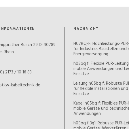
INFORMATIONEN
NACHRICHT
H07BQ-F: Hochleistungs-PUR
nipprather Busch 29 D-40789
für Industrie, Baustellen und
m Rhein
Energieversorgung
h05bq f: Flexible PUR-Leitung
mobile Anwendungen und te
0) 2173 / 10 16 83
Einsätze
Leitung h05bq f: Robuste PU
@tkw-kabeltechnik.de
für flexible Installationen un
Einsätze
Kabel h05bq f: Flexibles PUR-
mobile Geräte und technisch
Anwendungen
h05bq f 3g1: Robuste PUR-Lei
mobile Geräte, Werkstätten 