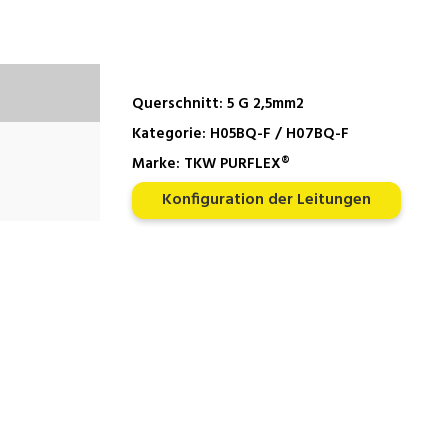
Querschnitt:
5 G 2,5mm2
Kategorie:
H05BQ-F / H07BQ-F
Marke:
TKW PURFLEX®
Konfiguration der Leitungen