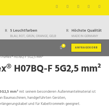
5 Leuchtfarben
Höchste Qualität
BLAU, ROT, GRÜN, ORANGE, GELB
MADE IN GERMANY
0
ANFRAGEKORB
 Purflex® H07BQ-F 5G2,5 mm²
ex® H07BQ-F 5G2,5 mm²
5G2,5 mm²
mit seinem besonderen Außenmantelmaterial ist
 an Baumaschinen, handgeführten Geräten,
erlängerungskabel und für Kabeltrommeln geeignet.