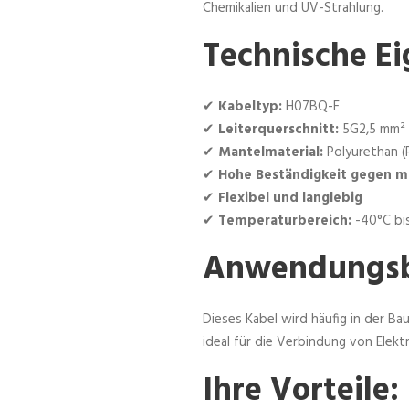
Chemikalien und UV-Strahlung.
Technische Ei
✔
Kabeltyp:
H07BQ-F
✔
Leiterquerschnitt:
5G2,5 mm²
✔
Mantelmaterial:
Polyurethan (
✔
Hohe Beständigkeit gegen m
✔
Flexibel und langlebig
✔
Temperaturbereich:
-40°C bi
Anwendungsb
Dieses Kabel wird häufig in der Ba
ideal für die Verbindung von Ele
Ihre Vorteile: