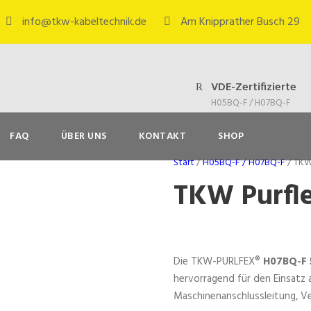
info@tkw-kabeltechnik.de
Am Knipprather Busch 29
VDE-Zertifizierte
H05BQ-F / H07BQ-F
FAQ
ÜBER UNS
KONTAKT
SHOP
Start
/
H05BQ-F / H07BQ-F
/ TKW
TKW Purfl
Die TKW-PURLFEX®
H07BQ-F 
hervorragend für den Einsatz
Maschinenanschlussleitung, V