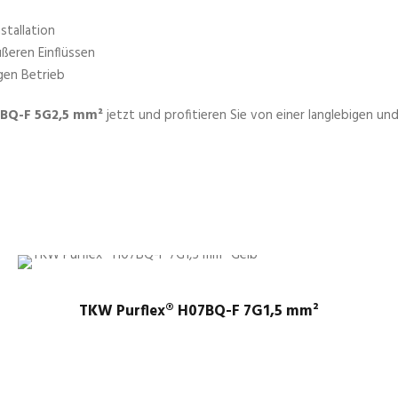
stallation
ßeren Einflüssen
igen Betrieb
BQ-F 5G2,5 mm²
jetzt und profitieren Sie von einer langlebigen un
TKW Purflex® H07BQ-F 7G1,5 mm²